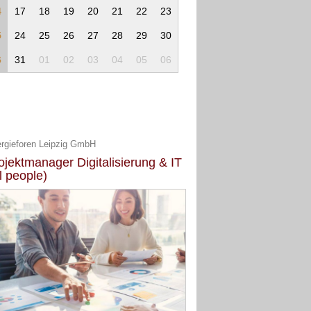
4
17
18
19
20
21
22
23
5
24
25
26
27
28
29
30
6
31
01
02
03
04
05
06
rgieforen Leipzig GmbH
ojektmanager Digitalisierung & IT
ll people)