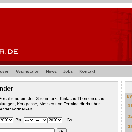
ssen
Veranstalter
News
Jobs
Kontakt
ender
K
-Portal rund um den Strommarkt. Einfache Themensuche
altungen, Kongresse, Messen und Termine direkt über
3
lender vormerken.
3
Bis:
3