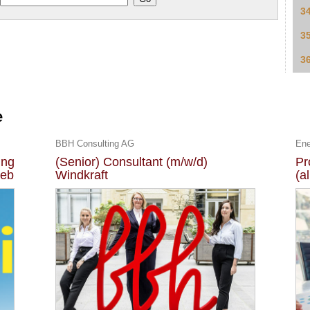
3
3
3
e
BBH Consulting AG
Ene
ung
(Senior) Consultant (m/w/d)
Pr
ieb
Windkraft
(a