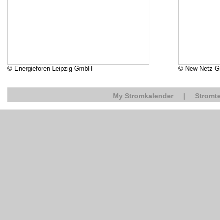
© Energieforen Leipzig GmbH
© New Netz 
My Stromkalender
|
Stromte