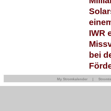
Milli
Solar
eine
IWR e
Miss
bei d
Förd
My Stromkalender
|
Stromte