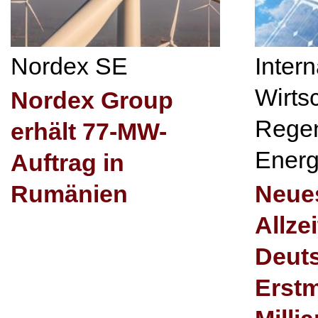
Nordex SE
Inter
Wirts
Nordex Group
Regen
erhält 77-MW-
Energ
Auftrag in
Rumänien
Neues
Allze
Deut
Erstm