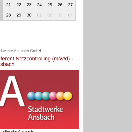
5
21
22
23
24
25
26
27
6
28
29
30
01
02
03
04
dtwerke Ansbach GmbH
ferent Netzcontrolling (m/w/d) -
sbach
tadtwerke Ansbach