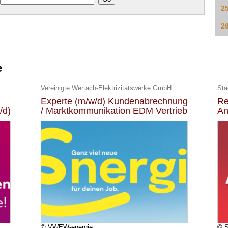
2
2
e
Vereinigte Wertach-Elektrizitätswerke GmbH
Sta
Experte (m/w/d) Kundenabrechnung
Re
/d)
/ Marktkommunikation EDM Vertrieb
An
© VWEW-energie
© S