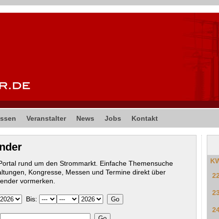
ssen
Veranstalter
News
Jobs
Kontakt
ender
K
-Portal rund um den Strommarkt. Einfache Themensuche
altungen, Kongresse, Messen und Termine direkt über
2
lender vormerken.
2
Bis:
2