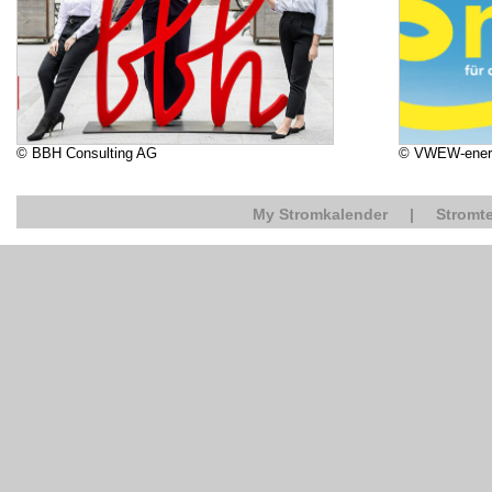
© BBH Consulting AG
© VWEW-ener
My Stromkalender
|
Stromte