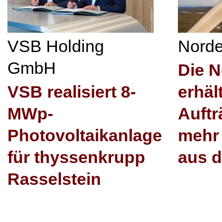
VSB Holding
Nord
GmbH
Die 
VSB realisiert 8-
erhäl
MWp-
Auftr
Photovoltaikanlage
mehr
für thyssenkrupp
aus 
Rasselstein