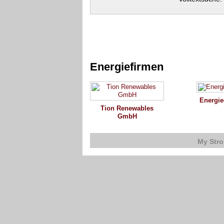
Energiefirmen
Energi
Tion Renewables
GmbH
My Str