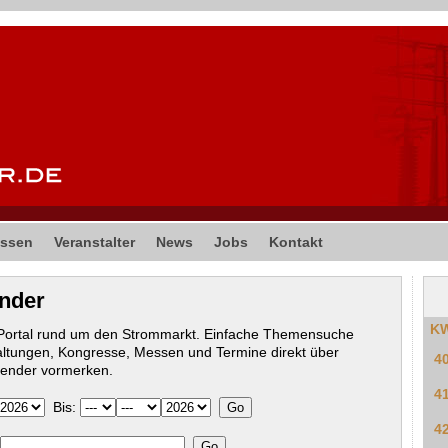
ssen
Veranstalter
News
Jobs
Kontakt
ender
K
-Portal rund um den Strommarkt. Einfache Themensuche
altungen, Kongresse, Messen und Termine direkt über
4
lender vormerken.
4
Bis:
4