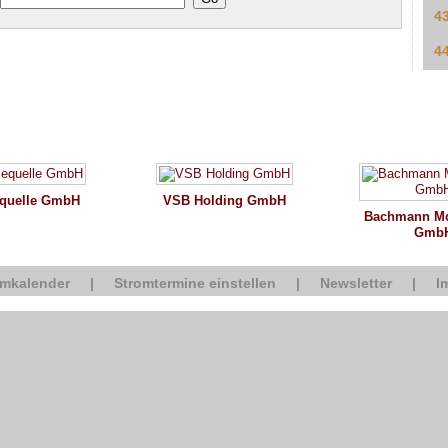
4
4
equelle GmbH
VSB Holding GmbH
Bachmann Mo
Gmb
omkalender
|
Stromtermine einstellen
|
Newsletter
|
I