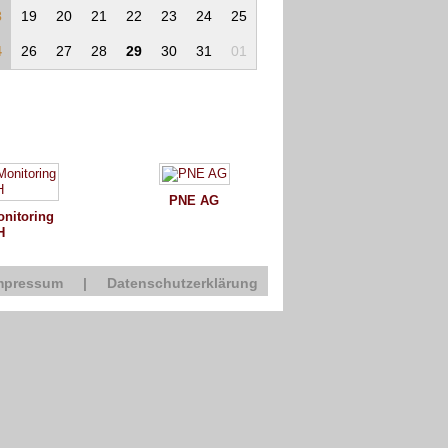
3
19
20
21
22
23
24
25
4
26
27
28
29
30
31
01
PNE AG
nitoring
H
mpressum
|
Datenschutzerklärung