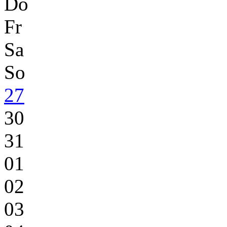
Do
Fr
Sa
So
27
30
31
01
02
03