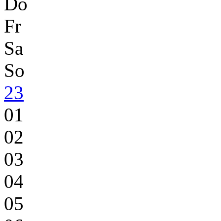
Do
Fr
Sa
So
23
01
02
03
04
05