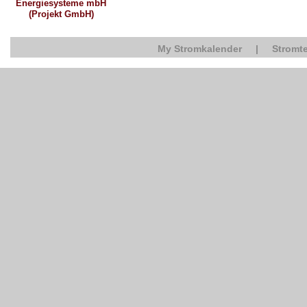
Energiesysteme mbH
(Projekt GmbH)
My Stromkalender
|
Stromte