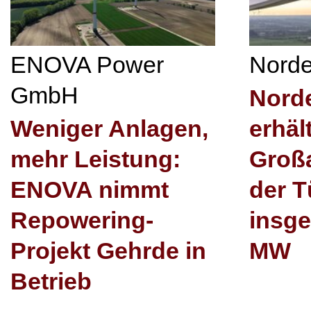
ENOVA Power
Nord
GmbH
Nord
Weniger Anlagen,
erhäl
mehr Leistung:
Großa
ENOVA nimmt
der T
Repowering-
insg
Projekt Gehrde in
MW
Betrieb