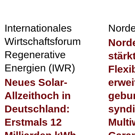
Internationales
Nord
Wirtschaftsforum
Nord
Regenerative
stärkt
Energien (IWR)
Flexib
Neues Solar-
erwei
Allzeithoch in
gebu
Deutschland:
syndi
Erstmals 12
Mult