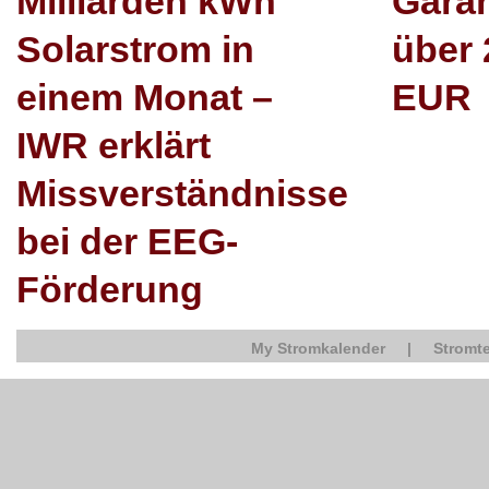
Milliarden kWh
Garan
Solarstrom in
über 
einem Monat –
EUR
IWR erklärt
Missverständnisse
bei der EEG-
Förderung
My Stromkalender
|
Stromte