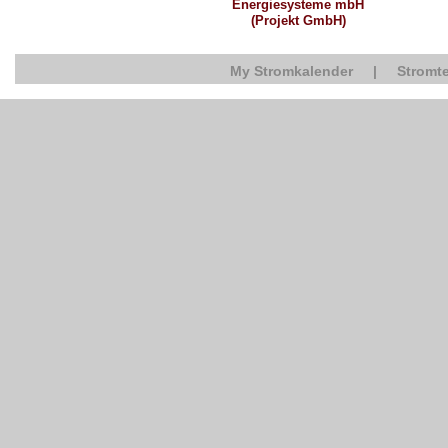
Energiesysteme mbH
(Projekt GmbH)
My Stromkalender
|
Stromte