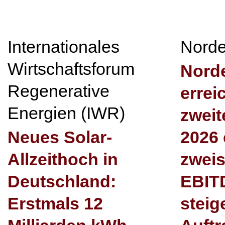
Internationales
Nord
Wirtschaftsforum
Nord
Regenerative
errei
Energien (IWR)
zweit
Neues Solar-
2026 
Allzeithoch in
zweis
Deutschland:
EBIT
Erstmals 12
steig