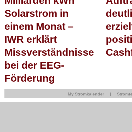
Milliarden kWh
Auft
Solarstrom in
deutl
einem Monat –
erzie
IWR erklärt
posit
Missverständnisse
Cash
bei der EEG-
Förderung
My Stromkalender
|
Stromte