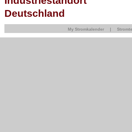
Industriestandort
Deutschland
My Stromkalender
|
Stromte