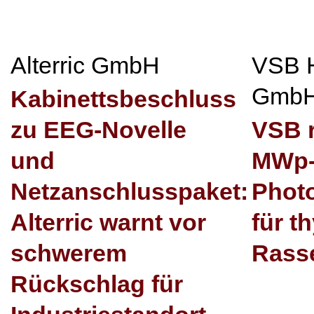
Alterric GmbH
VSB 
Gmb
Kabinettsbeschluss
zu EEG-Novelle
VSB r
und
MWp
Netzanschlusspaket:
Photo
Alterric warnt vor
für t
schwerem
Rasse
Rückschlag für