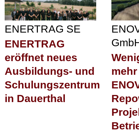
ENERTRAG SE
ENOV
Gmb
ENERTRAG
eröffnet neues
Weni
Ausbildungs- und
mehr 
Schulungszentrum
ENOV
in Dauerthal
Repo
Proje
Betri