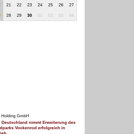
7
21
22
23
24
25
26
27
8
28
29
30
01
02
03
04
 Holding GmbH
 Deutschland nimmt Erweiterung des
dparks Vockenrod erfolgreich in
rieb