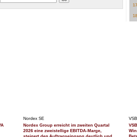
1
1
Nordex SE
VSB
VA
Nordex Group erreicht im zweiten Quartal
VSB
2026 eine zweistellige EBITDA-Marge,
Win
steigert den Auftragseingang deutlich und
Bet