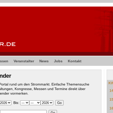
ssen
Veranstalter
News
Jobs
Kontakt
ender
K
-Portal rund um den Strommarkt. Einfache Themensuche
altungen, Kongresse, Messen und Termine direkt über
1
lender vormerken.
1
Bis:
1