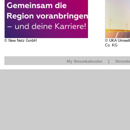
© New Netz GmbH
© UKA Umwelt
Co. KG
My Stromkalender
|
Stromte