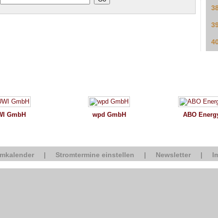
3
3
4
WI GmbH
wpd GmbH
ABO Energ
omkalender
|
Stromtermine einstellen
|
Newsletter
|
I