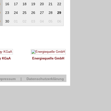
8
16
17
18
19
20
21
22
9
23
24
25
26
27
28
29
0
30
01
02
03
04
05
06
y KGaA
Energiequelle GmbH
mpressum
|
Datenschutzerklärung