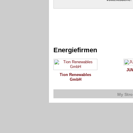
Energiefirmen
JU
Tion Renewables
GmbH
My Str