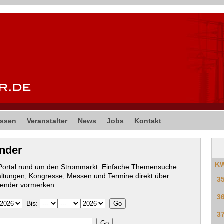
ssen
Veranstalter
News
Jobs
Kontakt
ender
K
-Portal rund um den Strommarkt. Einfache Themensuche
altungen, Kongresse, Messen und Termine direkt über
3
lender vormerken.
3
Bis:
3