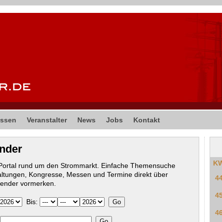
ssen
Veranstalter
News
Jobs
Kontakt
ender
K
-Portal rund um den Strommarkt. Einfache Themensuche
altungen, Kongresse, Messen und Termine direkt über
4
lender vormerken.
4
Bis:
4