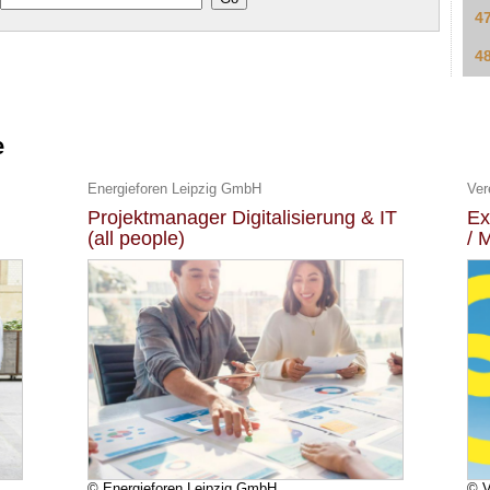
4
4
e
Energieforen Leipzig GmbH
Ver
Projektmanager Digitalisierung & IT
Ex
(all people)
/ 
© Energieforen Leipzig GmbH
© 