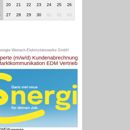
7
20
21
22
23
24
25
26
8
27
28
29
30
01
02
03
einigte Wertach-Elektrizitätswerke GmbH
perte (m/w/d) Kundenabrechnung
Marktkommunikation EDM Vertrieb
VWEW-energie