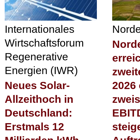
Internationales
Nord
Wirtschaftsforum
Nord
Regenerative
errei
Energien (IWR)
zweit
Neues Solar-
2026 
Allzeithoch in
zweis
Deutschland:
EBIT
Erstmals 12
steig