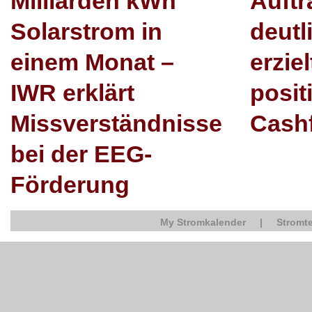
Milliarden kWh
Auft
Solarstrom in
deutl
einem Monat –
erzie
IWR erklärt
posit
Missverständnisse
Cash
bei der EEG-
Förderung
My Stromkalender
|
Stromte