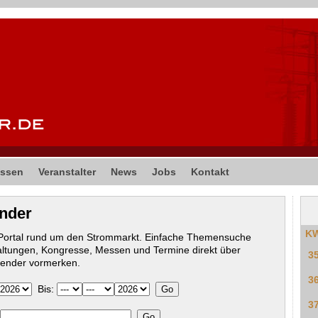
ssen
Veranstalter
News
Jobs
Kontakt
ender
K
-Portal rund um den Strommarkt. Einfache Themensuche
altungen, Kongresse, Messen und Termine direkt über
3
lender vormerken.
3
Bis:
3