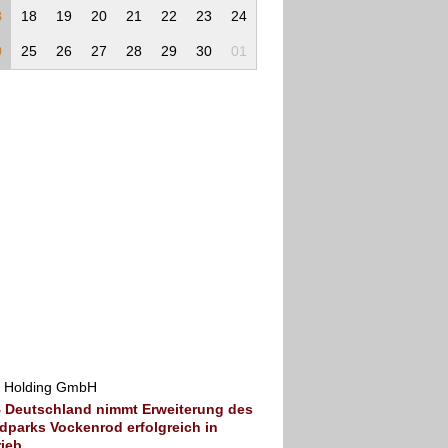
8
18
19
20
21
22
23
24
9
25
26
27
28
29
30
01
 Holding GmbH
 Deutschland nimmt Erweiterung des
dparks Vockenrod erfolgreich in
rieb