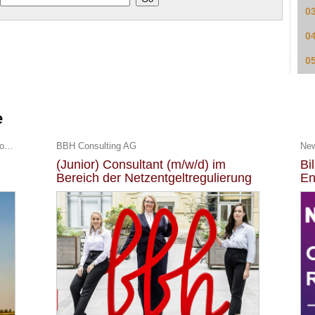
0
0
0
e
UKA Umweltgerechte Kraftanlagen GmbH & Co. KG
BBH Consulting AG
Ne
(Junior) Consultant (m/w/d) im
Bi
Bereich der Netzentgeltregulierung
En