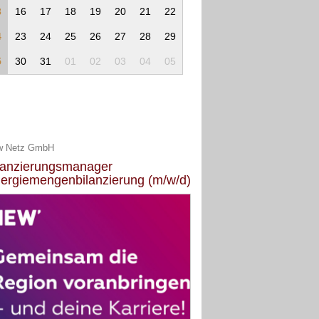
3
16
17
18
19
20
21
22
4
23
24
25
26
27
28
29
5
30
31
01
02
03
04
05
w Netz GmbH
lanzierungsmanager
ergiemengenbilanzierung (m/w/d)