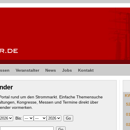
ssen
Veranstalter
News
Jobs
Kontakt
ender
K
-Portal rund um den Strommarkt. Einfache Themensuche
altungen, Kongresse, Messen und Termine direkt über
5
lender vormerken.
0
Bis:
0