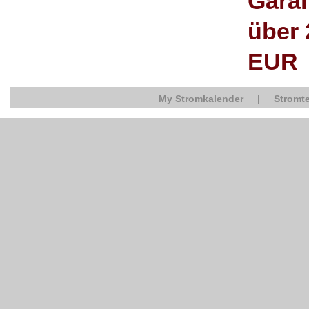
Garan
über 
EUR
My Stromkalender
|
Stromte