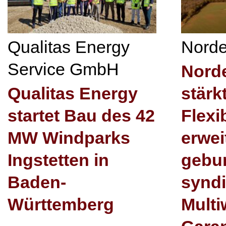
Qualitas Energy
Nord
Service GmbH
Nord
Qualitas Energy
stärkt
startet Bau des 42
Flexib
MW Windparks
erwei
Ingstetten in
gebu
Baden-
syndi
Württemberg
Mult