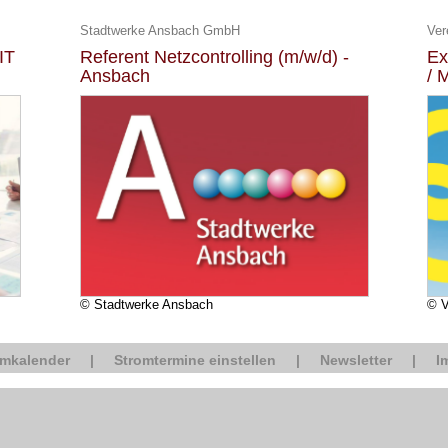
Stadtwerke Ansbach GmbH
Ver
IT
Referent Netzcontrolling (m/w/d) -
Ex
Ansbach
/ 
© Stadtwerke Ansbach
© 
omkalender
|
Stromtermine einstellen
|
Newsletter
|
I