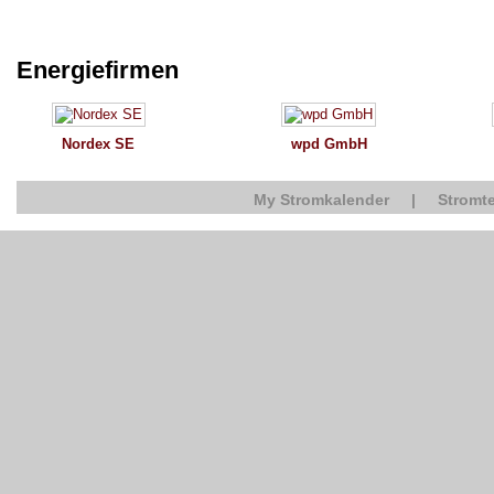
Energiefirmen
Nordex SE
wpd GmbH
My Stromkalender
|
Stromte