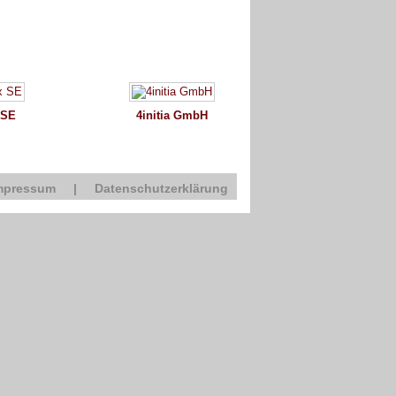
 SE
4initia GmbH
mpressum
|
Datenschutzerklärung