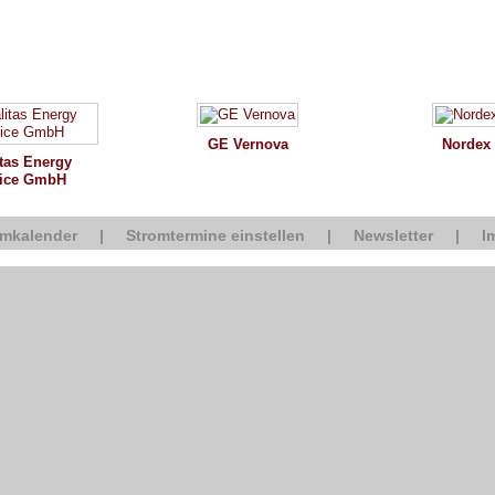
GE Vernova
Nordex
tas Energy
vice GmbH
omkalender
|
Stromtermine einstellen
|
Newsletter
|
I