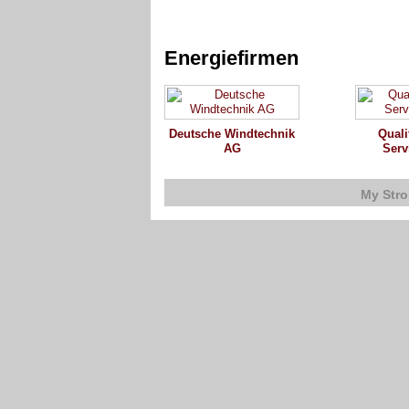
Energiefirmen
Deutsche Windtechnik
Quali
AG
Ser
My Str