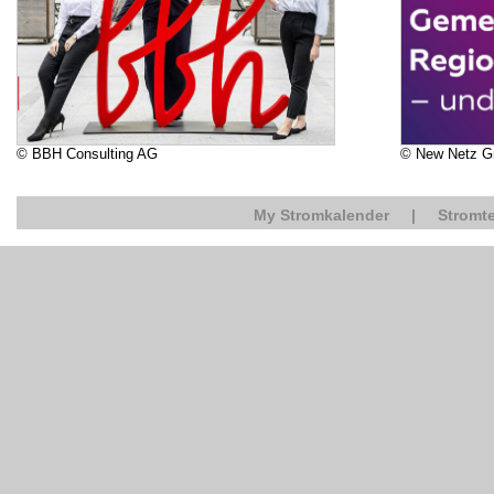
© BBH Consulting AG
© New Netz 
My Stromkalender
|
Stromte