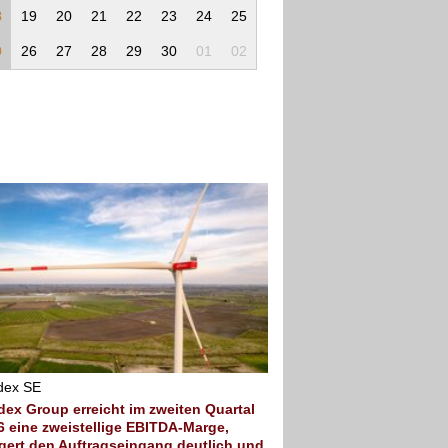
8
19
20
21
22
23
24
25
9
26
27
28
29
30
01
02
dex SE
dex Group erreicht im zweiten Quartal
6 eine zweistellige EBITDA-Marge,
igert den Auftragseingang deutlich und