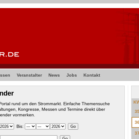
ssen
Veranstalter
News
Jobs
Kontakt
ender
K
-Portal rund um den Strommarkt. Einfache Themensuche
altungen, Kongresse, Messen und Termine direkt über
3
lender vormerken.
3
Bis:
3