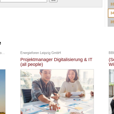
3
3
3
e
UKA Umweltgerechte Kraftanlagen GmbH & Co. KG
Energieforen Leipzig GmbH
BBH
Projektmanager Digitalisierung & IT
(S
(all people)
Wi