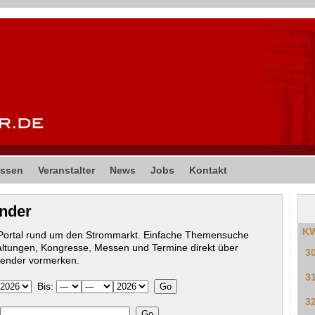
ssen
Veranstalter
News
Jobs
Kontakt
ender
K
-Portal rund um den Strommarkt. Einfache Themensuche
altungen, Kongresse, Messen und Termine direkt über
3
lender vormerken.
3
Bis:
3