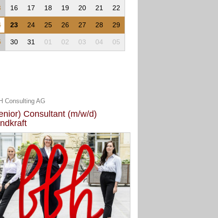
3
16
17
18
19
20
21
22
4
23
24
25
26
27
28
29
5
30
31
01
02
03
04
05
 Consulting AG
enior) Consultant (m/w/d)
ndkraft